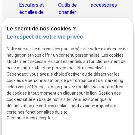
Escaliers et
Outils de
accessoires
échalles de
chantier
secours
Le secret de nos cookies ?
Télescopiques
Le respect de votre vie privée
Notre site utilise des cookies pour améliorer votre expérience de
TVA
navigation et vous offrir un contenu personnalisé. Les cookies
Mentions légales
Intracommunautaire :
strictement nécessaires sont essentiels au fonctionnement de
base de notre site et ne peuvent pas être désactivés.
BE0401140431
Cependant, vous avez le choix d'activer ou de désactiver les
Politique de
cookies de personnalisation, de performance et de marketing
confidentialité
selon vos préférences. Vous pouvez modifier vos paramètres
de cookies à tout moment en cliquant sur le lien 'Gestion des
Gestion
Plan du
cookies' situé en bas de notre site. Veuillez noter que la
des
site
désactivation de certains cookies peut avoir un impact sur
certaines fonctionnalités du site.
cookies
Continuer sans accepter