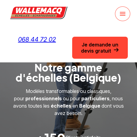
Panneau de gestion des cookies
menu
068 44 72 02
Je demande un
devis gratuit
Notre gamme
d'échelles (Belgique)
Modèles transformables ou classiques,
pour
professionnels
ou pour
particuliers
, nous
avons toutes les
échelles
en
Belgique
dont vous
avez besoin.